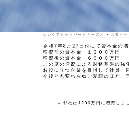
シンクアセットパートナーズ㈱
>
お知らせ
令和7年8月27日付にて資本金の
増資前の資本金 １２００万円
増資後の資本金 ６０００万円
この度の増資による財務基盤の強
お役に立つ企業を目指して社員一
今後とも変わらぬご愛顧のほど、
«
弊社は1200万円に増資しま